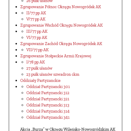
26 pułk ułanów
Zgrupowanie Północ Okręgu Nowogródek AK
II/77 pp AK
V/77 pp AK
Zgrupowanie Wschód Okręgu Nowogródek AK
III/77 pp AK
VI/77 pp AK
Zgrupowanie Zachód Okręgu Nowogródek AK
VII/77 pp AK
Zgrupowanie Stołpeckie Armii Krajowej
I/78 pp AK
27 pułk ułanów
23 pułk ułanów szwadron ckm
Oddziały Partyzanckie
Oddział Partyzancki 301
Oddział Partyzancki 312
Oddział Partyzancki 321
Oddział Partyzancki 313
Oddział Partyzancki 314
Oddział Partyzancki 341
Akcja „Burza” w Okręgu Wileńsko-Nowogródzkim AK