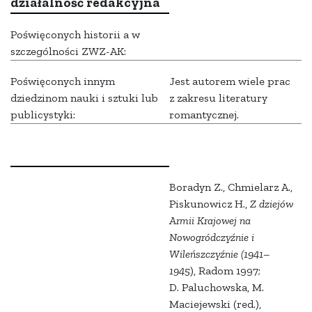
działalność redakcyjna
Poświęconych historii a w
szczególności ZWZ-AK:
Poświęconych innym
Jest autorem wiele prac
dziedzinom nauki i sztuki lub
z zakresu literatury
publicystyki:
romantycznej.
Boradyn Z., Chmielarz A.,
Piskunowicz H.,
Z dziejów
Armii Krajowej na
Nowogródczyźnie i
Wileńszczyźnie (1941–
1945
), Radom 1997;
D. Paluchowska, M.
Maciejewski (red.),