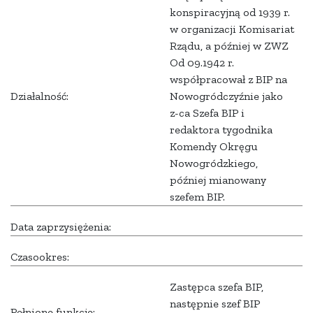
konspiracyjną od 1939 r.
w organizacji Komisariat
Rządu, a później w ZWZ
Od 09.1942 r.
współpracował z BIP na
Działalność:
Nowogródczyźnie jako
z-ca Szefa BIP i
redaktora tygodnika
Komendy Okręgu
Nowogródzkiego,
później mianowany
szefem BIP.
Data zaprzysiężenia:
Czasookres:
Zastępca szefa BIP,
następnie szef BIP
Pełnione funkcje: