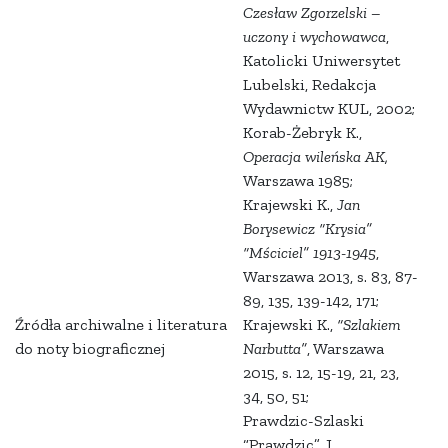
Czesław Zgorzelski –
uczony i wychowawca
,
Katolicki Uniwersytet
Lubelski, Redakcja
Wydawnictw KUL, 2002;
Korab-Żebryk K.,
Operacja wileńska AK,
Warszawa 1985;
Krajewski K.,
Jan
Borysewicz “Krysia”
“Mściciel” 1913-1945
,
Warszawa 2013, s. 83, 87-
89, 135, 139-142, 171;
Źródła archiwalne i literatura
Krajewski K.,
“Szlakiem
do noty biograficznej
Narbutta”
, Warszawa
2015, s. 12, 15-19, 21, 23,
34, 50, 51;
Prawdzic-Szlaski
“Prawdzic” J.,