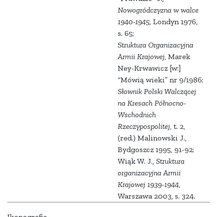
Nowogródczyzna w walce
1940-1945,
Londyn 1976,
s. 65;
Struktura Organizacyjna
Armii Krajowej
, Marek
Ney-Krwawicz [w:]
“Mówią wieki” nr 9/1986;
Słownik Polski Walczącej
na Kresach Północno-
Wschodnich
Rzeczypospolitej
, t. 2,
(red.) Malinowski J.,
Bydgoszcz 1995,
91-92;
Wiąk W. J.,
Struktura
organizacyjna Armii
Krajowej 1939-1944
,
Warszawa 2003, s. 324.
Ikonografia