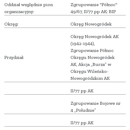
Oddział względnie pion
Zgrupowanie "Północ"
organizacyjny:
49/67, II/77 pp AK; BIP
Okręg:
Okręg Nowogródek
Okręg Nowogródek AK
(1942-1944),
Zgrupowanie Północ
Przydział:
Okręgu Nowogródek
AK, Akcja „Burza” w
Okręgu Wileńsko-
Nowogródzkim AK
II/77 pp AK
Zgrupowanie Bojowe nr
4 „Południe”
II/77 pp AK