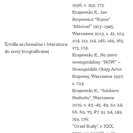
1996, s. 159, 173;
Krajewski K.,
Jan
Borysewicz “Krysia”
“Mściciel” 1913
–
1945,
Warszawa 2013, s. 41, 103,
104, 112, 114, 146, 149, 165,
Źródła archiwalne i literatura
173, 174;
do noty biograficznej
Krajewski K.,
Na ziemi
nowogródzkiej: “NÓW” –
Nowogródzki Okręg Armii
Krajowej,
Warszawa 1997,
s. 723;
Krajewski K.,
“Szlakiem
Narbutta”
, Warszawa
2015, s. 43
–
45, 49, 52, 54,
66, 69, 75, 87, 91, 94, 149,
159, 176;
“Orzeł Biały”, r. XXX,