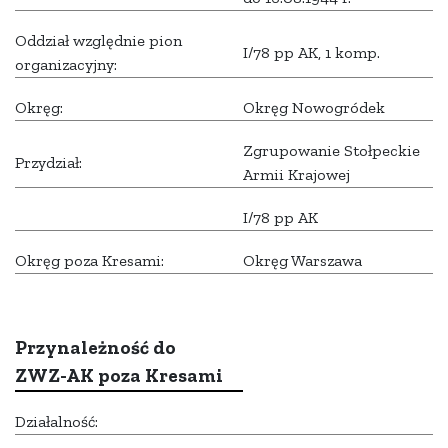
Oddział względnie pion
I/78 pp AK, 1 komp.
organizacyjny:
Okręg:
Okręg Nowogródek
Zgrupowanie Stołpeckie
Przydział:
Armii Krajowej
I/78 pp AK
Okręg poza Kresami:
Okręg Warszawa
Przynależność do
ZWZ-AK poza Kresami
Działalność: