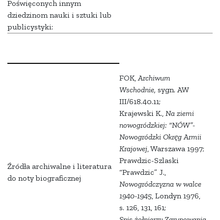
Poświęconych innym
dziedzinom nauki i sztuki lub
publicystyki:
FOK,
Archiwum
Wschodnie,
sygn. AW
III/618.40.11;
Krajewski K.,
Na ziemi
nowogródzkiej: “NÓW”-
Nowogródzki Okręg Armii
Krajowej
, Warszawa 1997;
Prawdzic-Szlaski
Źródła archiwalne i literatura
“Prawdzic” J.,
do noty biograficznej
Nowogródczyzna w walce
1940-1945
, Londyn 1976,
s. 126, 131, 161;
Spis żołnierzy Zgrupowania