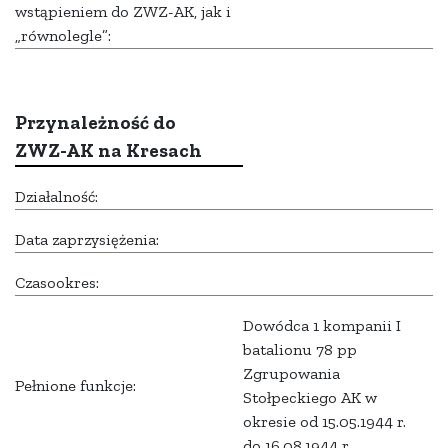
wstąpieniem do ZWZ-AK, jak i
„równolegle”:
Przynależność do
ZWZ-AK na Kresach
Działalność:
Data zaprzysiężenia:
Czasookres:
Dowódca 1 kompanii I
batalionu 78 pp
Zgrupowania
Pełnione funkcje:
Stołpeckiego AK w
okresie od 15.05.1944 r.
do 16.08.1944 r.