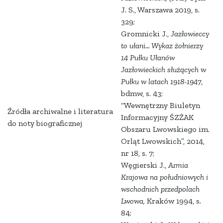
J. S., Warszawa 2019, s.
329;
Gromnicki J.,
Jazłowieccy
to ułani… Wykaz żołnierzy
14 Pułku Ułanów
Jazłowieckich służących w
Pułku w latach 1918-1947
,
bdmw, s. 43;
“Wewnętrzny Biuletyn
Źródła archiwalne i literatura
Informacyjny ŚZŻAK
do noty biograficznej
Obszaru Lwowskiego im.
Orląt Lwowskich”, 2014,
nr 18, s. 7;
Węgierski J.,
Armia
Krajowa na południowych i
wschodnich przedpolach
Lwowa,
Kraków 1994, s.
84;