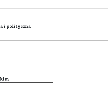
a i polityczna
ckim