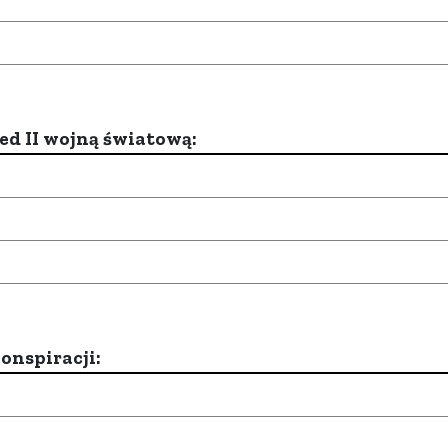
d II wojną światową:
onspiracji: