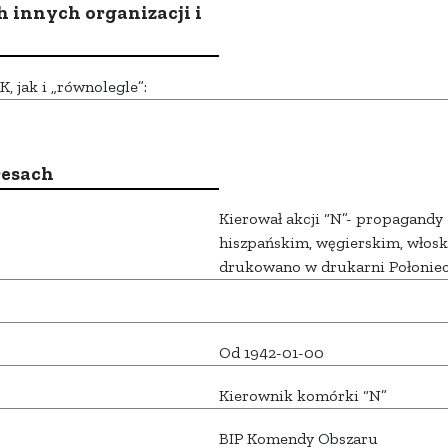
h innych organizacji i
 jak i „równolegle”:
resach
Kierował akcji “N”- propagandy
hiszpańskim, węgierskim, włosk
drukowano w drukarni Połoniec
Od 1942-01-00
Kierownik komórki “N”
BIP Komendy Obszaru