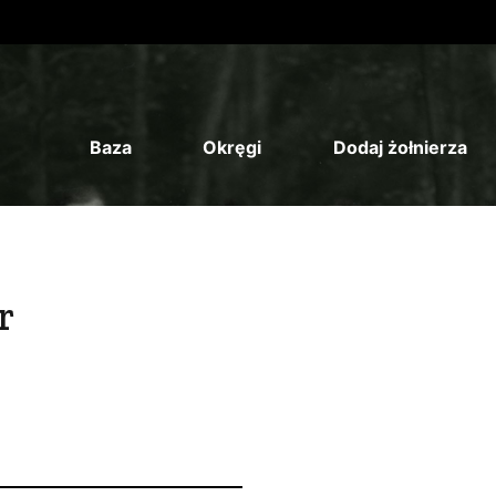
Baza
Okręgi
Dodaj żołnierza
r