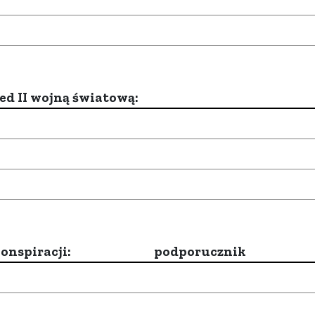
d II wojną światową:
onspiracji:
podporucznik