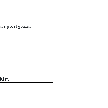
a i polityczna
ckim