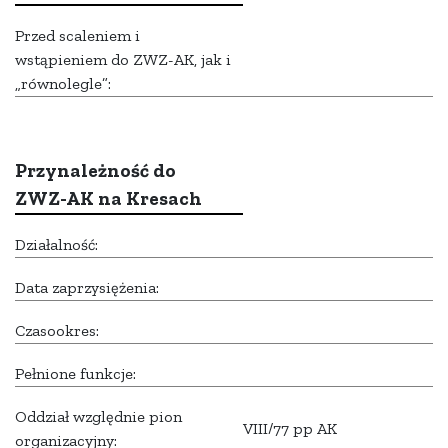
Przed scaleniem i
wstąpieniem do ZWZ-AK, jak i
„równolegle”:
Przynależność do
ZWZ-AK na Kresach
Działalność:
Data zaprzysiężenia:
Czasookres:
Pełnione funkcje:
Oddział względnie pion
VIII/77 pp AK
organizacyjny: