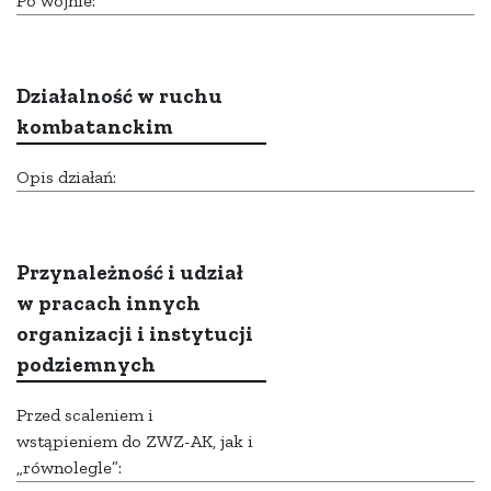
Po wojnie:
Działalność w ruchu
kombatanckim
Opis działań:
Przynależność i udział
w pracach innych
organizacji i instytucji
podziemnych
Przed scaleniem i
wstąpieniem do ZWZ-AK, jak i
„równolegle”: