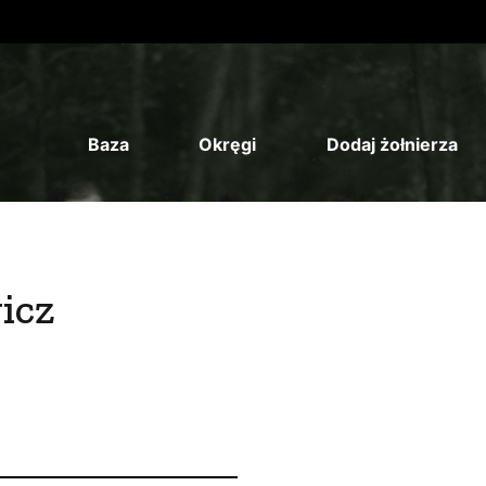
Baza
Okręgi
Dodaj żołnierza
icz