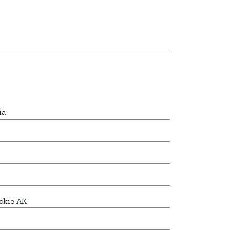
ia
ckie AK