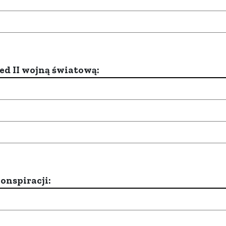
d II wojną światową:
onspiracji: