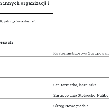
h innych organizacji i
 jak i „równolegle”:
resach
Kwatermistrzostwo Zgrupowan
Sanitariuszka, łączniczka
Zgrupowanie Stołpecko-Nalibo
Okręg Nowogródek