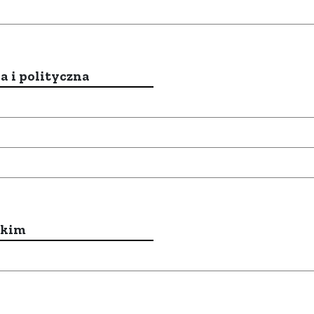
a i polityczna
ckim