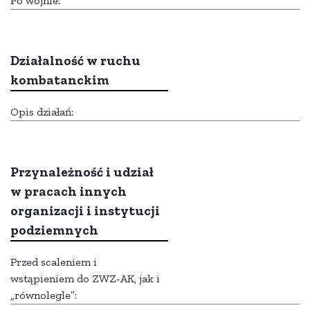
Po wojnie:
Działalność w ruchu
kombatanckim
Opis działań:
Przynależność i udział
w pracach innych
organizacji i instytucji
podziemnych
Przed scaleniem i
wstąpieniem do ZWZ-AK, jak i
„równolegle”: