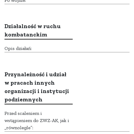
Po wojnie:
Działalność w ruchu
kombatanckim
Opis działań:
Przynależność i udział
w pracach innych
organizacji i instytucji
podziemnych
Przed scaleniem i
wstąpieniem do ZWZ-AK, jak i
„równolegle”: