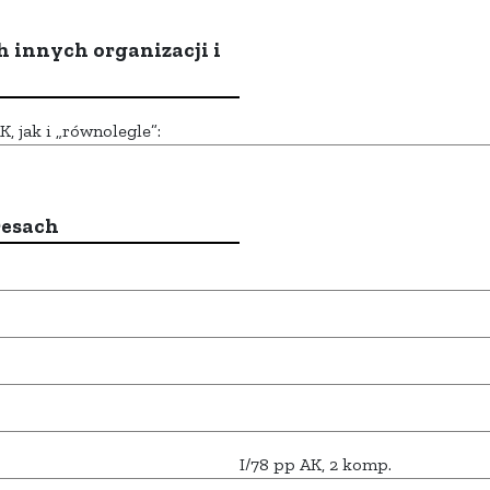
h innych organizacji i
 jak i „równolegle”:
resach
I/78 pp AK, 2 komp.