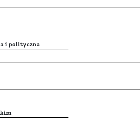
a i polityczna
ckim