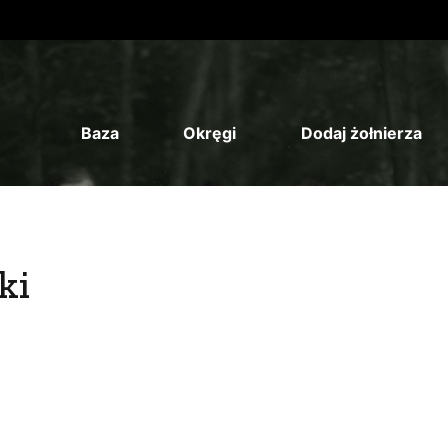
Baza
Okręgi
Dodaj żołnierza
ki