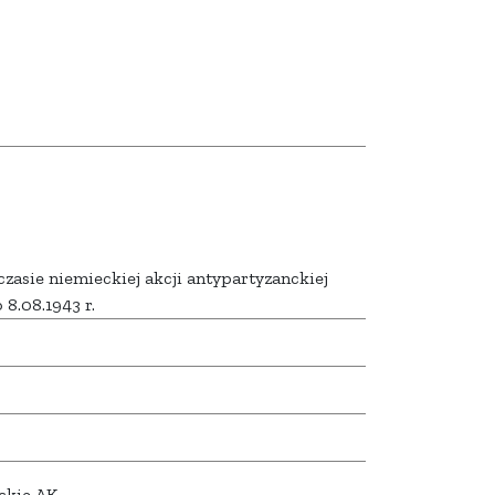
czasie niemieckiej akcji antypartyzanckiej
 8.08.1943 r.
ckie AK