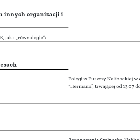
h innych organizacji i
 jak i „równolegle”:
resach
Poległ w Puszczy Nalibockiej w 
“Hermann”, trwającej od 13.07 do
Zgrupowanie Stołpecko-Nalibo