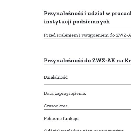
Przynależność i udział w pracac
instytucji podziemnych
Przed scaleniem i wstąpieniem do ZWZ-AK,
Przynależność do ZWZ-AK na K
Działalność:
Data zaprzysiężenia:
Czasookres:
Pełnione funkcje:
Oddział względnie pion organizacyjny: