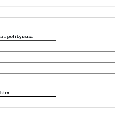
a i polityczna
ckim