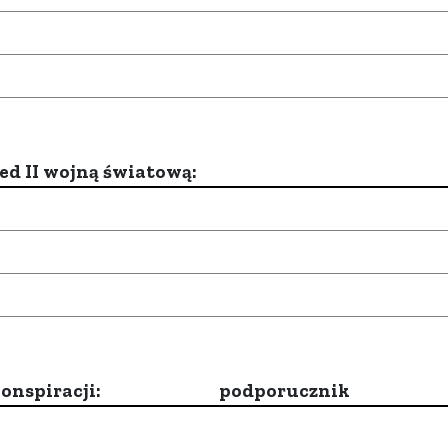
d II wojną światową:
onspiracji:
podporucznik