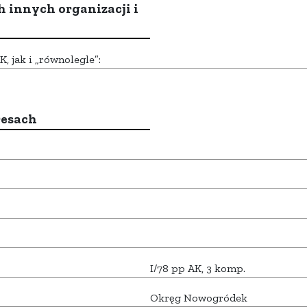
h innych organizacji i
 jak i „równolegle”:
resach
I/78 pp AK, 3 komp.
Okręg Nowogródek