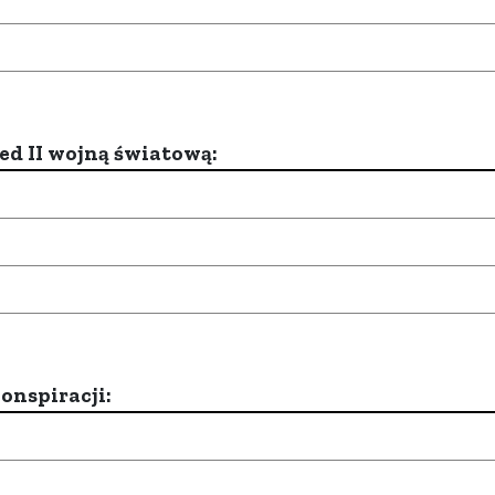
d II wojną światową:
onspiracji: