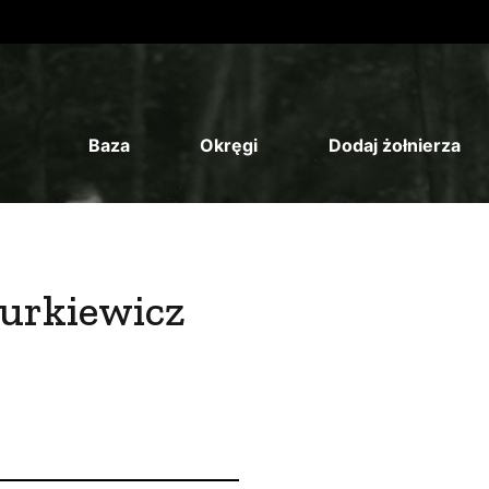
Baza
Okręgi
Dodaj żołnierza
urkiewicz