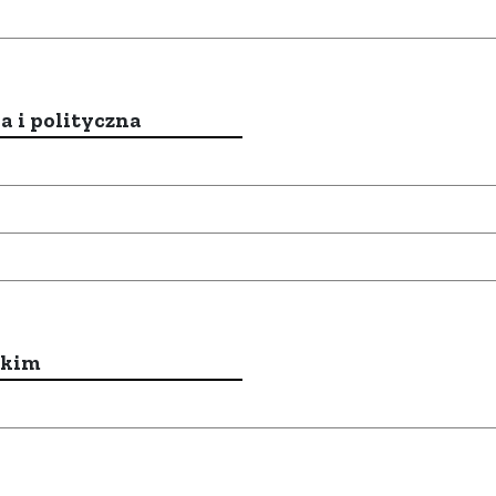
a i polityczna
ckim