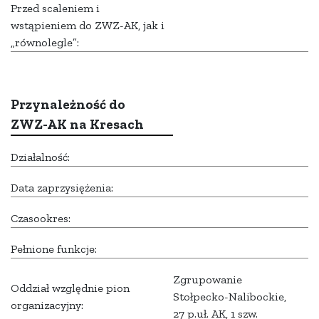
Przed scaleniem i
wstąpieniem do ZWZ-AK, jak i
„równolegle”:
Przynależność do
ZWZ-AK na Kresach
Działalność:
Data zaprzysiężenia:
Czasookres:
Pełnione funkcje:
Zgrupowanie
Oddział względnie pion
Stołpecko-Nalibockie,
organizacyjny:
27 p.uł. AK, 1 szw.