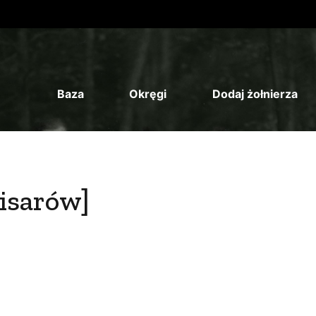
Baza
Okręgi
Dodaj żołnierza
Pisarów]