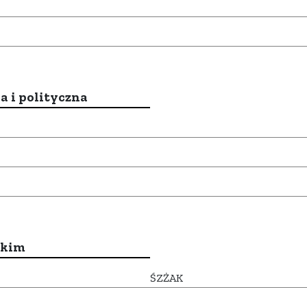
a i polityczna
ckim
ŚZŻAK