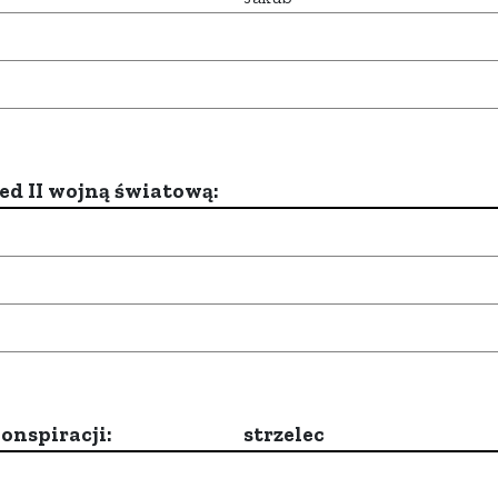
d II wojną światową:
onspiracji:
strzelec