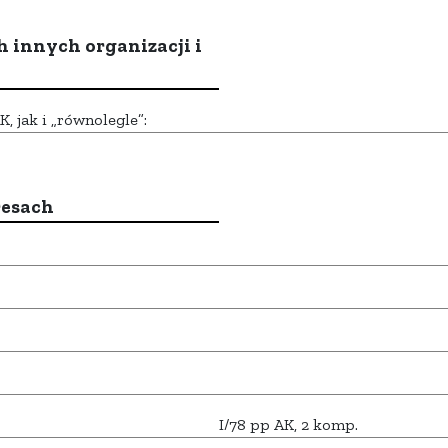
h innych organizacji i
 jak i „równolegle”:
resach
I/78 pp AK, 2 komp.