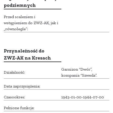
podziemnych
Przed scaleniem i
wstąpieniem do ZWZ-AK, jak i
„równolegle”:
Przynależność do
ZWZ-AK na Kresach
Garnizon “Dwór”,
Działalność:
kompania “Szweda”.
Data zaprzysiężenia:
Czasookres:
1943-01-00-1944-07-00
Pełnione funkcje: