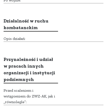
Po wojnie:
Działalność w ruchu
kombatanckim
Opis działań:
Przynależność i udział
w pracach innych
organizacji i instytucji
podziemnych
Przed scaleniem i
wstąpieniem do ZWZ-AK, jak i
„równolegle”: