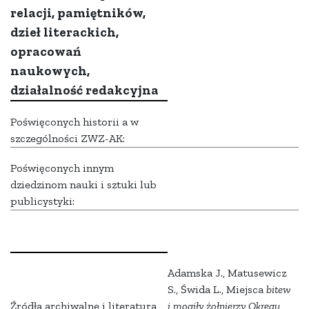
relacji, pamiętników,
dzieł literackich,
opracowań
naukowych,
działalność redakcyjna
Poświęconych historii a w
szczególności ZWZ-AK:
Poświęconych innym
dziedzinom nauki i sztuki lub
publicystyki:
Adamska J., Matusewicz
S., Świda L., Miejsca
bitew
Źródła archiwalne i literatura
i mogiły żołnierzy Okręgu