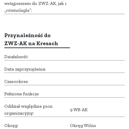
wstąpieniem do ZWZ-AK, jak i
„równolegle”:
Przynależność do
ZWZ-AK na Kresach
Działalność:
Data zaprzysiężenia:
Czasookres:
Pełnione funkcje:
Oddział względnie pion
9 WB AK
organizacyjny:
Okręg:
Okręg Wilno