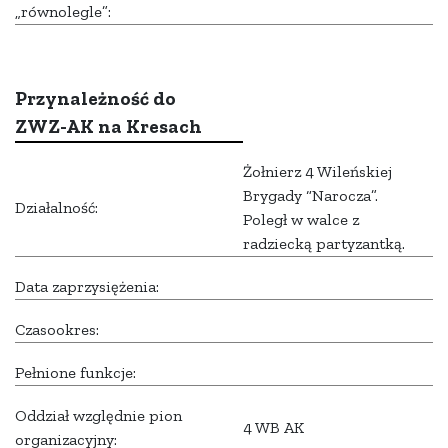
„równolegle”:
Przynależność do
ZWZ-AK na Kresach
Żołnierz 4 Wileńskiej
Brygady “Narocza”.
Działalność:
Poległ w walce z
radziecką partyzantką.
Data zaprzysiężenia:
Czasookres:
Pełnione funkcje:
Oddział względnie pion
4 WB AK
organizacyjny: