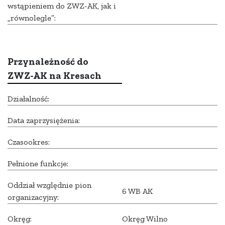
wstąpieniem do ZWZ-AK, jak i
„równolegle”:
Przynależność do
ZWZ-AK na Kresach
Działalność:
Data zaprzysiężenia:
Czasookres:
Pełnione funkcje:
Oddział względnie pion
6 WB AK
organizacyjny:
Okręg:
Okręg Wilno