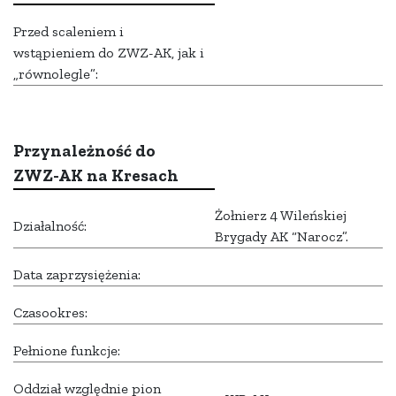
Przed scaleniem i
wstąpieniem do ZWZ-AK, jak i
„równolegle”:
Przynależność do
ZWZ-AK na Kresach
Żołnierz 4 Wileńskiej
Działalność:
Brygady AK “Narocz”.
Data zaprzysiężenia:
Czasookres:
Pełnione funkcje:
Oddział względnie pion