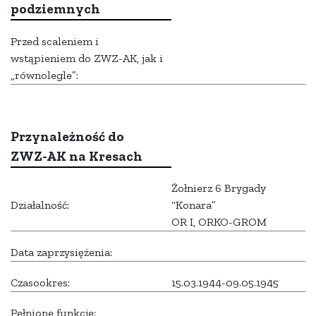
podziemnych
Przed scaleniem i
wstąpieniem do ZWZ-AK, jak i
„równolegle”:
Przynależność do
ZWZ-AK na Kresach
Żołnierz 6 Brygady
Działalność:
“Konara”
OR I, ORKO-GROM
Data zaprzysiężenia:
Czasookres:
15.03.1944-09.05.1945
Pełnione funkcje: