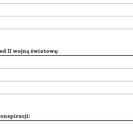
d II wojną światową:
onspiracji: