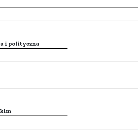
a i polityczna
ckim