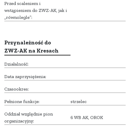
Przed scaleniem i
wstąpieniem do ZWZ-AK, jak i
„równolegle”:
Przynależność do
ZWZ-AK na Kresach
Działalność:
Data zaprzysiężenia:
Czasookres:
Pełnione funkcje:
strzelec
Oddział względnie pion
6 WB AK, OROK
organizacyjny: