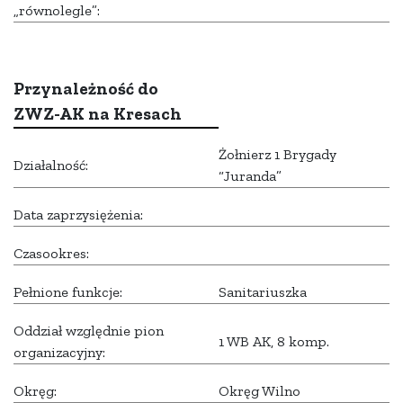
„równolegle”:
Przynależność do
ZWZ-AK na Kresach
Żołnierz 1 Brygady
Działalność:
“Juranda”
Data zaprzysiężenia:
Czasookres:
Pełnione funkcje:
Sanitariuszka
Oddział względnie pion
1 WB AK, 8 komp.
organizacyjny:
Okręg:
Okręg Wilno