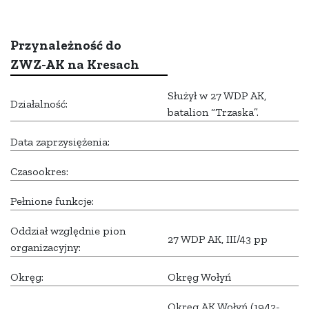
Przynależność do
ZWZ-AK na Kresach
Służył w 27 WDP AK,
Działalność:
batalion “Trzaska”.
Data zaprzysiężenia:
Czasookres:
Pełnione funkcje:
Oddział względnie pion
27 WDP AK, III/43 pp
organizacyjny:
Okręg:
Okręg Wołyń
Okręg AK Wołyń (1942-