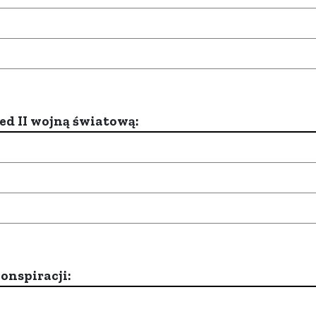
d II wojną światową:
onspiracji: