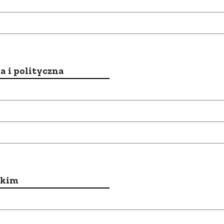
a i polityczna
ckim