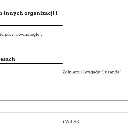
h innych organizacji i
 jak i „równolegle”:
resach
Żołnierz 1 Brygady “Juranda”
1 WB AK