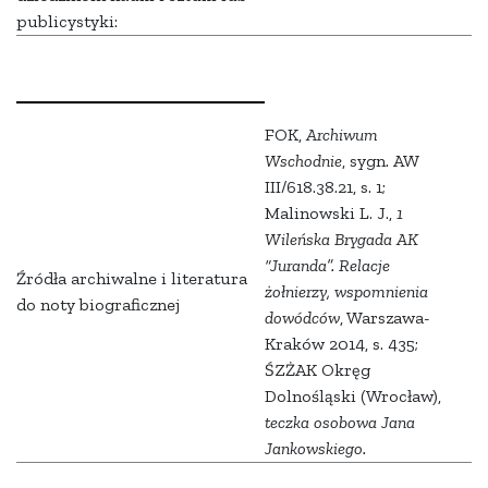
publicystyki:
FOK,
Archiwum
Wschodnie
, sygn. AW
III/618.38.21, s. 1;
Malinowski L. J.,
1
Wileńska Brygada AK
“Juranda”. Relacje
Źródła archiwalne i literatura
żołnierzy, wspomnienia
do noty biograficznej
dowódców
, Warszawa-
Kraków 2014, s. 435;
ŚZŻAK Okręg
Dolnośląski (Wrocław),
teczka osobowa Jana
Jankowskiego.