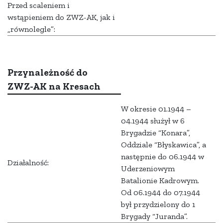
Przed scaleniem i
wstąpieniem do ZWZ-AK, jak i
„równolegle”:
Przynależność do
ZWZ-AK na Kresach
W okresie 01.1944 –
04.1944 służył w 6
Brygadzie “Konara”,
Oddziale “Błyskawica”, a
następnie do 06.1944 w
Działalność:
Uderzeniowym
Batalionie Kadrowym.
Od 06.1944 do 07.1944
był przydzielony do 1
Brygady “Juranda”.