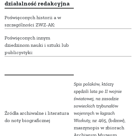
działalność redakcyjna
Poświęconych historii a w
szczególności ZWZ-AK:
Poświęconych innym
dziedzinom nauki i sztuki lub
publicystyki:
Spis polaków, którzy
spędzili lata po II wojnie
światowej, na zasadzie
sowieckich trybunałów
Źródła archiwalne i literatura
wojennych w łagrach
do noty biograficznej
Workuty
, nr 465, (bdmw),
maszynopis w zbiorach
Archiwum Muzeum