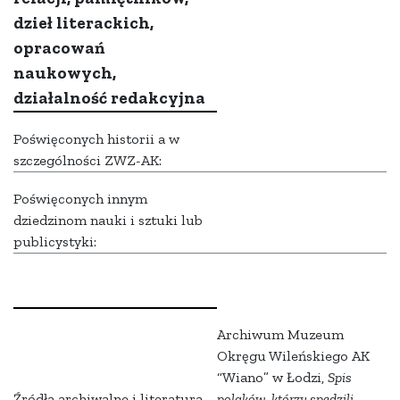
dzieł literackich,
opracowań
naukowych,
działalność redakcyjna
Poświęconych historii a w
szczególności ZWZ-AK:
Poświęconych innym
dziedzinom nauki i sztuki lub
publicystyki:
Archiwum Muzeum
Okręgu Wileńskiego AK
“Wiano” w Łodzi,
Spis
Źródła archiwalne i literatura
polaków, którzy spędzili