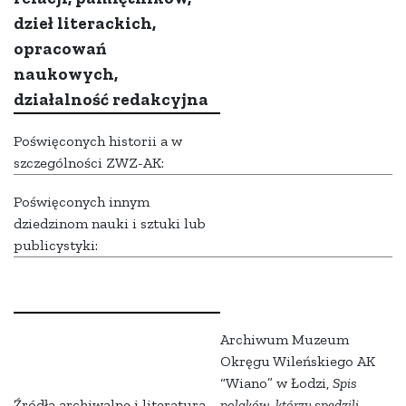
dzieł literackich,
opracowań
naukowych,
działalność redakcyjna
Poświęconych historii a w
szczególności ZWZ-AK:
Poświęconych innym
dziedzinom nauki i sztuki lub
publicystyki:
Archiwum Muzeum
Okręgu Wileńskiego AK
“Wiano” w Łodzi,
Spis
Źródła archiwalne i literatura
polaków, którzy spędzili