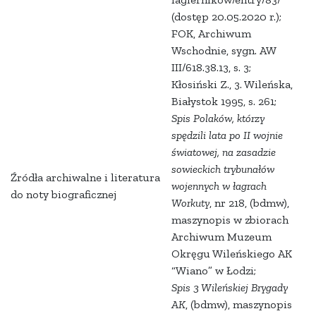
(dostęp 20.05.2020 r.);
FOK, Archiwum
Wschodnie, sygn. AW
III/618.38.13, s. 3;
Kłosiński Z., 3. Wileńska,
Białystok 1995, s. 261;
Spis Polaków, którzy
spędzili lata po II wojnie
światowej, na zasadzie
sowieckich trybunałów
Źródła archiwalne i literatura
wojennych w łagrach
do noty biograficznej
Workuty
, nr 218, (bdmw),
maszynopis w zbiorach
Archiwum Muzeum
Okręgu Wileńskiego AK
“Wiano” w Łodzi;
Spis 3 Wileńskiej Brygady
AK
, (bdmw), maszynopis