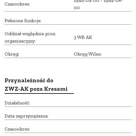
1944-04-00 - 1944-08-
Czasookres:
00
Pełnione funkcje:
Oddział względnie pion
3 WB AK
organizacyjny:
Okręg:
Okręg Wilno
Przynależność do
ZWZ-AK poza Kresami
Działalność:
Data zaprzysiężenia:
Czasookres: