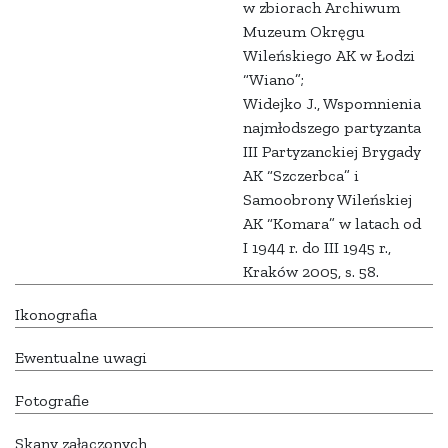
w zbiorach Archiwum
Muzeum Okręgu
Wileńskiego AK w Łodzi
“Wiano”;
Widejko J., Wspomnienia
najmłodszego partyzanta
III Partyzanckiej Brygady
AK “Szczerbca” i
Samoobrony Wileńskiej
AK “Komara” w latach od
I 1944 r. do III 1945 r.,
Kraków 2005, s. 58.
Ikonografia
Ewentualne uwagi
Fotografie
Skany załączonych