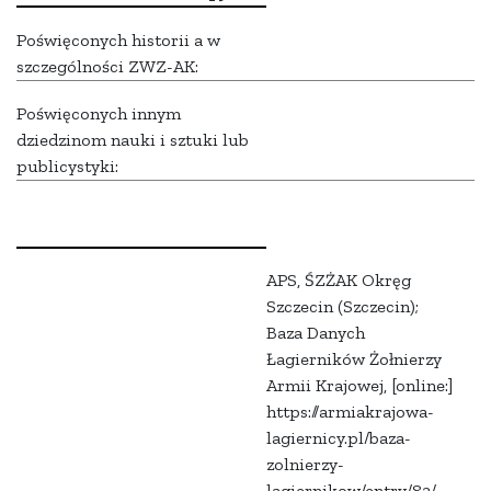
Poświęconych historii a w
szczególności ZWZ-AK:
Poświęconych innym
dziedzinom nauki i sztuki lub
publicystyki:
APS, ŚZŻAK Okręg
Szczecin (Szczecin);
Baza Danych
Łagierników Żołnierzy
Armii Krajowej, [online:]
https://armiakrajowa-
lagiernicy.pl/baza-
zolnierzy-
lagiernikow/entry/83/