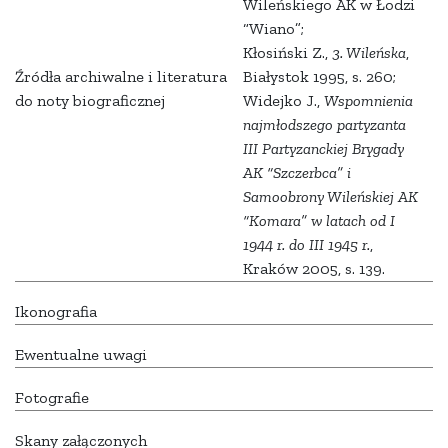
Wileńskiego AK w Łodzi
“Wiano”;
Kłosiński Z.,
3. Wileńska
,
Źródła archiwalne i literatura
Białystok 1995, s. 260;
do noty biograficznej
Widejko J.,
Wspomnienia
najmłodszego partyzanta
III Partyzanckiej Brygady
AK “Szczerbca” i
Samoobrony Wileńskiej AK
“Komara” w latach od I
1944 r. do III 1945 r.
,
Kraków 2005, s. 139.
Ikonografia
Ewentualne uwagi
Fotografie
Skany załączonych