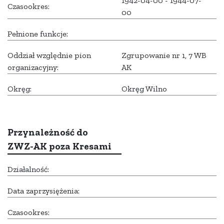
1942-04-00 - 1944-07-
Czasookres:
00
Pełnione funkcje:
Oddział względnie pion
Zgrupowanie nr 1, 7 WB
organizacyjny:
AK
Okręg:
Okręg Wilno
Przynależność do
ZWZ-AK poza Kresami
Działalność:
Data zaprzysiężenia:
Czasookres: