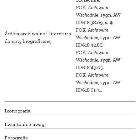
FOK,
Archiwum
Wschodni
e, sygn. AW
III/618.38.09, s. 4;
FOK,
Archiwum
Źródła archiwalne i literatura
Wschodnie
, sygn. AW
do noty biograficznej
III/618.42.86;
FOK,
Archiwum
Wschodnie
, sygn. AW
III/618.49.05.
FOK,
Archiwum
Wschodnie
, sygn. AW
III/618.61.41.
Ikonografia
Ewentualne uwagi
Fotografie