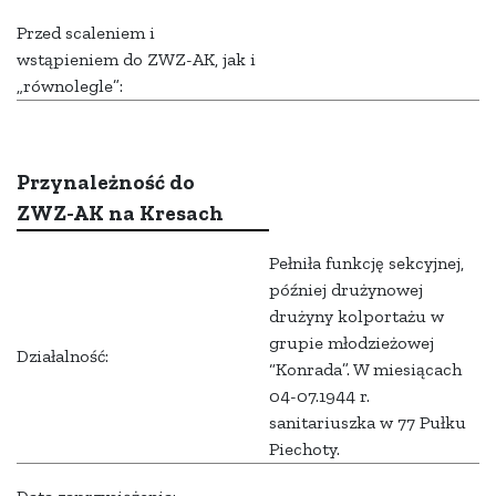
Przed scaleniem i
wstąpieniem do ZWZ-AK, jak i
„równolegle”:
Przynależność do
ZWZ-AK na Kresach
Pełniła funkcję sekcyjnej,
później drużynowej
drużyny kolportażu w
grupie młodzieżowej
Działalność:
“Konrada”. W miesiącach
04-07.1944 r.
sanitariuszka w 77 Pułku
Piechoty.