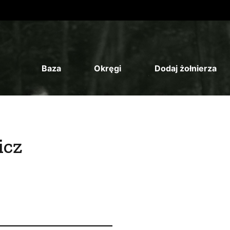
Baza
Okręgi
Dodaj żołnierza
icz