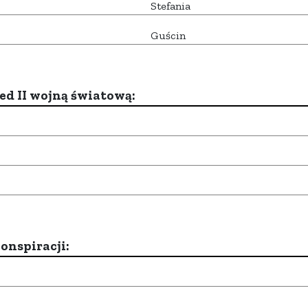
Stefania
Guścin
d II wojną światową:
onspiracji: