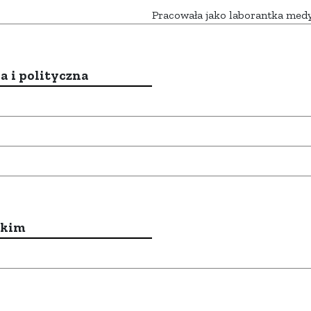
Pracowała jako laborantka medy
a i polityczna
ckim