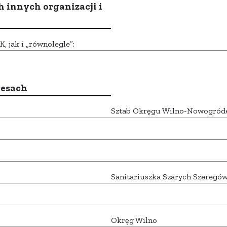
h innych organizacji i
 jak i „równolegle”:
resach
Sztab Okręgu Wilno-Nowogród
Sanitariuszka Szarych Szeregów
Okręg Wilno