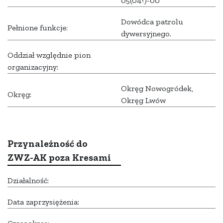
05(04?)-00
Dowódca patrolu
Pełnione funkcje:
dywersyjnego.
Oddział względnie pion
organizacyjny:
Okręg Nowogródek,
Okręg:
Okręg Lwów
Przynależność do
ZWZ-AK poza Kresami
Działalność:
Data zaprzysiężenia: