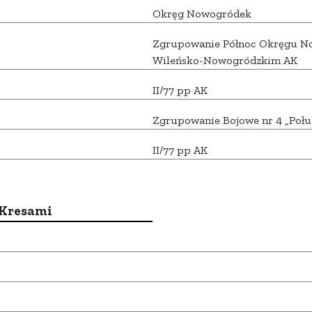
Okręg Nowogródek
Zgrupowanie Północ Okręgu No
Wileńsko-Nowogródzkim AK
II/77 pp AK
Zgrupowanie Bojowe nr 4 „Połu
II/77 pp AK
 Kresami