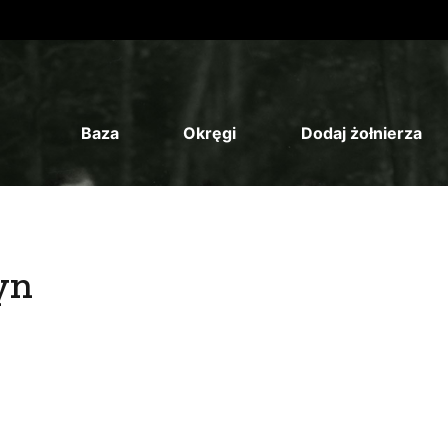
Baza
Okręgi
Dodaj żołnierza
yn