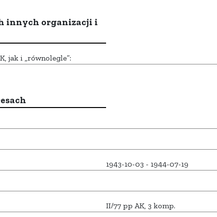
h innych organizacji i
 jak i „równolegle”:
resach
1943-10-03 - 1944-07-19
II/77 pp AK, 3 komp.