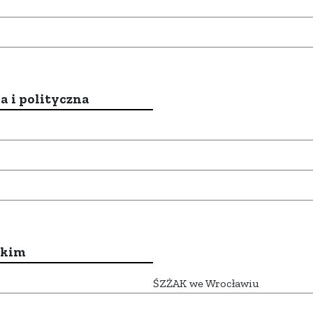
a i polityczna
ckim
ŚZŻAK we Wrocławiu