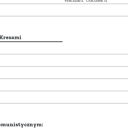
"Wachlarz" Odcinek II
 Kresami
komunistycznym: