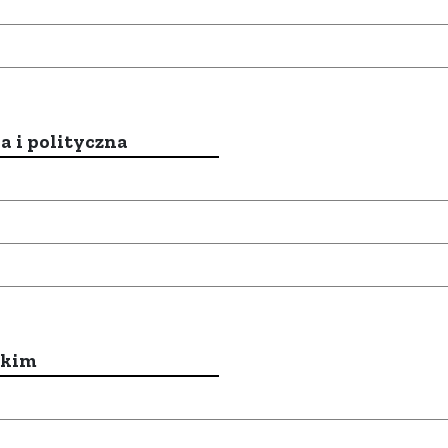
a i polityczna
ckim