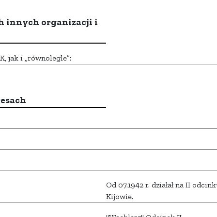
h innych organizacji i
 jak i „równolegle”:
resach
Od 07.1942 r. działał na II odci
Kijowie.