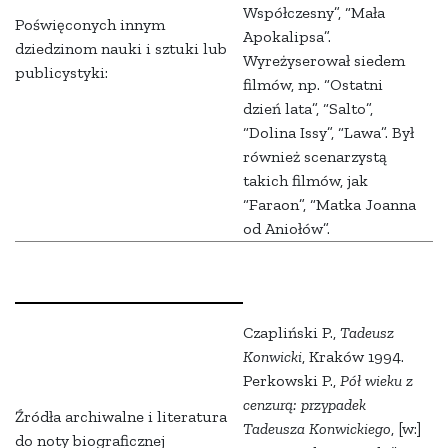
Współczesny”, “Mała
Poświęconych innym
Apokalipsa”.
dziedzinom nauki i sztuki lub
Wyreżyserował siedem
publicystyki:
filmów, np. “Ostatni
dzień lata”, “Salto”,
“Dolina Issy”, “Lawa”. Był
również scenarzystą
takich filmów, jak
“Faraon”, “Matka Joanna
od Aniołów”.
Czapliński
P.
,
Tadeusz
Konwicki
, Kraków 1994.
Perkowski
P.
,
Pół wieku z
cenzurą: przypadek
Źródła archiwalne i literatura
Tadeusza Konwickiego
, [w:]
do noty biograficznej