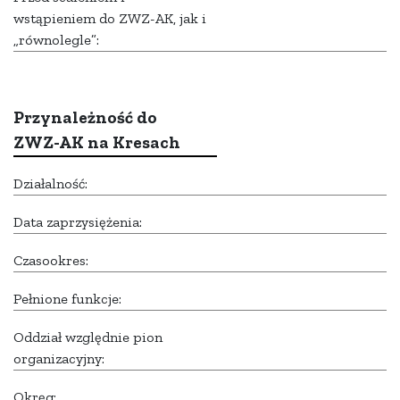
wstąpieniem do ZWZ-AK, jak i
„równolegle”:
Przynależność do
ZWZ-AK na Kresach
Działalność:
Data zaprzysiężenia:
Czasookres:
Pełnione funkcje:
Oddział względnie pion
organizacyjny:
Okręg: