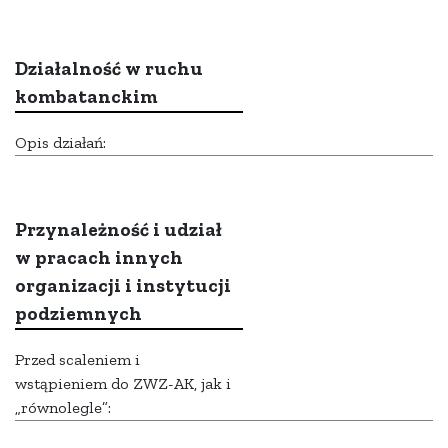
Działalność w ruchu
kombatanckim
Opis działań:
Przynależność i udział
w pracach innych
organizacji i instytucji
podziemnych
Przed scaleniem i
wstąpieniem do ZWZ-AK, jak i
„równolegle”: