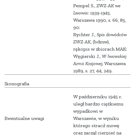
Pempel S.,
ZWZ-AK we
Lwowie: 1939-1945
,
Warszawa 1990, s. 66, 85,
90;
Rychter J.,
Spis dowódców
ZWZ-AK
, (bdmw),
rękopis w zbiorach MAK;
Węgierski J.,
W lwowskiej
Armii Krajowej,
Warszawa
1989, s. 27, 44, 249.
Ikonografia
W październiku 1945 r.
uległ bardzo ciężkiemu
wypadkowi w
Ewentualne uwagi
Warszawie, w wyniku
którego stracił mowę
oraz zaczął cierpieć na