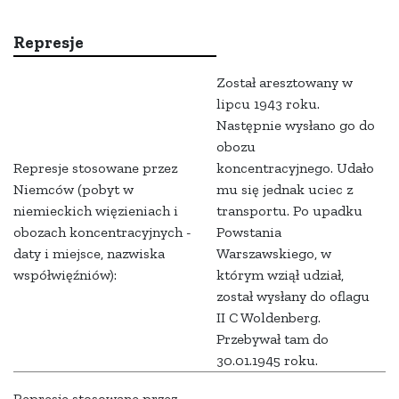
Represje
Został aresztowany w
lipcu 1943 roku.
Następnie wysłano go do
obozu
Represje stosowane przez
koncentracyjnego. Udało
Niemców (pobyt w
mu się jednak uciec z
niemieckich więzieniach i
transportu. Po upadku
obozach koncentracyjnych -
Powstania
daty i miejsce, nazwiska
Warszawskiego, w
współwięźniów):
którym wziął udział,
został wysłany do oflagu
II C Woldenberg.
Przebywał tam do
30.01.1945 roku.
Represje stosowane przez