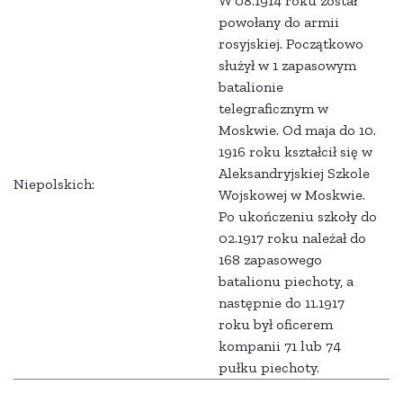
W 08.1914 roku został
powołany do armii
rosyjskiej. Początkowo
służył w 1 zapasowym
batalionie
telegraficznym w
Moskwie. Od maja do 10.
1916 roku kształcił się w
Aleksandryjskiej Szkole
Niepolskich:
Wojskowej w Moskwie.
Po ukończeniu szkoły do
02.1917 roku należał do
168 zapasowego
batalionu piechoty, a
następnie do 11.1917
roku był oficerem
kompanii 71 lub 74
pułku piechoty.