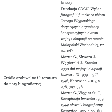
I/0225;
Fundacja CDCN,
Wykaz
fotografii i filmów ze zbioru
Jerzego Węgierskiego
dotyczących organizacji
konspiracyjnych okresu
wojny i okupacji na terenie
Małopolski Wschodniej
, nr
0402D;
Mazur G., Skwara J.,
Węgierski J.,
Kronika
2350 dni wojny i okupacji
Lwowa 1 IX 1939 – 5 II
Źródła archiwalne i literatura
1946
, Katowice 2007, s.
do noty biograficznej
278, 347, 378;
Mazur G., Węgierski J.,
Konspiracja lwowska 1939-
1944
:
słownik biograficzny
,
Katowice 1997, s. 59-60;