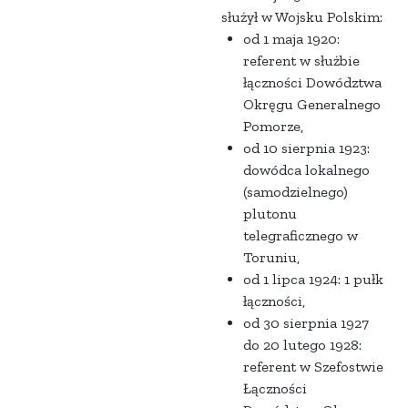
służył w Wojsku Polskim:
od 1 maja 1920:
referent w służbie
łączności Dowództwa
Okręgu Generalnego
Pomorze,
od 10 sierpnia 1923:
dowódca lokalnego
(samodzielnego)
plutonu
telegraficznego w
Toruniu,
od 1 lipca 1924: 1 pułk
łączności,
od 30 sierpnia 1927
do 20 lutego 1928:
referent w Szefostwie
Łączności