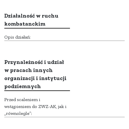
Działalność w ruchu
kombatanckim
Opis działań:
Przynależność i udział
w pracach innych
organizacji i instytucji
podziemnych
Przed scaleniem i
wstąpieniem do ZWZ-AK, jak i
„równolegle”: