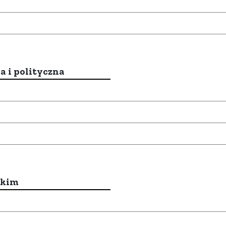
a i polityczna
ckim