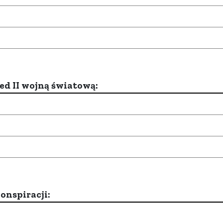
d II wojną światową:
onspiracji: