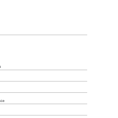
u
sie