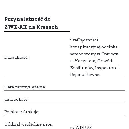
Przynależność do
ZWZ-AK na Kresach
Szef łączności
konspiracyjnej odcinka
samoobrony w Ostrogu
Działalność:
n. Horyniem, Obwód
Zdołbunów, Inspektorat
Rejonu Równe.
Data zaprzysiężenia:
Czasookres:
Pełnione funkcje:
Oddział względnie pion
27 WDP AK