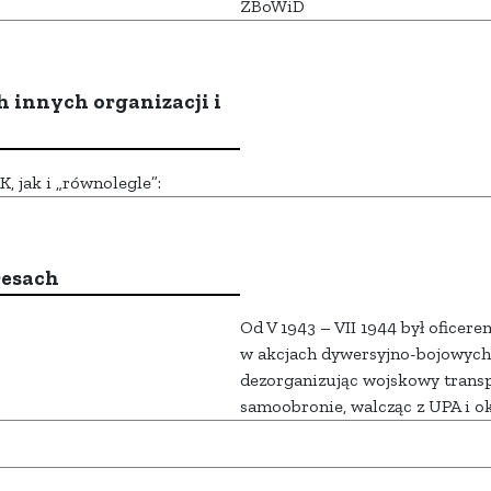
ZBoWiD
h innych organizacji i
 jak i „równolegle”:
resach
Od V 1943 – VII 1944 był oficer
w akcjach dywersyjno-bojowych
dezorganizując wojskowy transp
samoobronie, walcząc z UPA i 