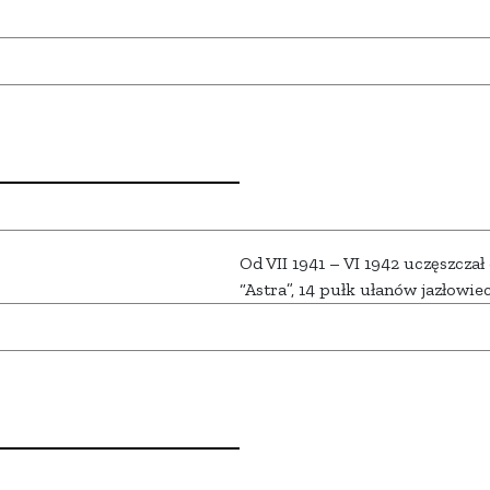
Od VII 1941 – VI 1942 uczęszcza
“Astra”, 14 pułk ułanów jazłowie