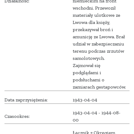
Działalność:
niemieckim na front
wschodni. Przewoził
materiały ulotkowe ze
Lwowa dla księży,
przekazywał broń i
amunicję ze Lwowa. Brał
udział w zabezpieczaniu
terenu podczas zrzutów
samolotowych.
Zajmował się
podglądami i
podsłuchami o
zamiarach gestapowców.
Data zaprzysiężenia:
1943-04-04
1943-04-04 - 1944-08-
Czasookres:
00
Łącznik z Okręgiem