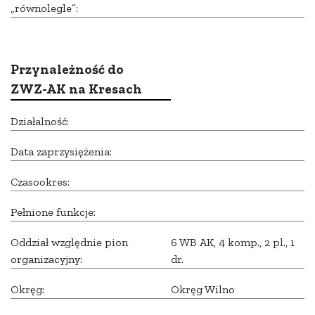
„równolegle”:
Przynależność do
ZWZ-AK na Kresach
Działalność:
Data zaprzysiężenia:
Czasookres:
Pełnione funkcje:
Oddział względnie pion
6 WB AK, 4 komp., 2 pl., 1
organizacyjny:
dr.
Okręg:
Okręg Wilno